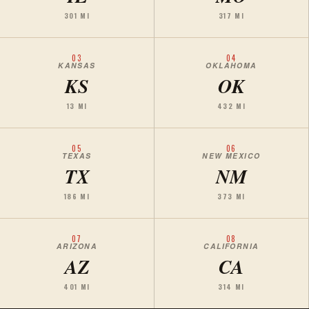
301 MI
317 MI
03
04
KANSAS
OKLAHOMA
KS
OK
13 MI
432 MI
05
06
TEXAS
NEW MEXICO
TX
NM
186 MI
373 MI
07
08
ARIZONA
CALIFORNIA
AZ
CA
401 MI
314 MI